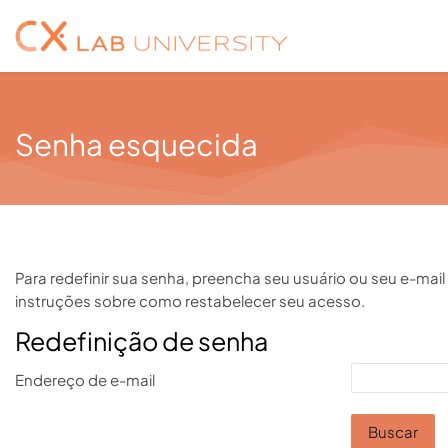
Skip to navigation
Skip to search form
Skip to login form
Ir para o conteúdo principal
Skip to footer
Senha esquecida
Para redefinir sua senha, preencha seu usuário ou seu e-ma
instruções sobre como restabelecer seu acesso.
Redefinição de senha
Redefinição de senha
Endereço de e-mail