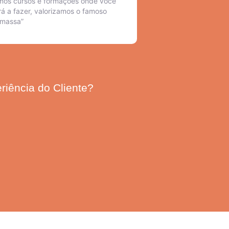
mos cursos e formações onde você
á a fazer, valorizamos o famoso
 massa”
riência do Cliente?