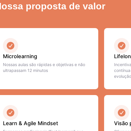
ossa proposta de valor
Microlearning
Lifelo
Nossas aulas são rápidas e objetivas e não
Incentiv
ultrapassam 12 minutos
contínua
evolução
Learn & Agile Mindset
Visão 