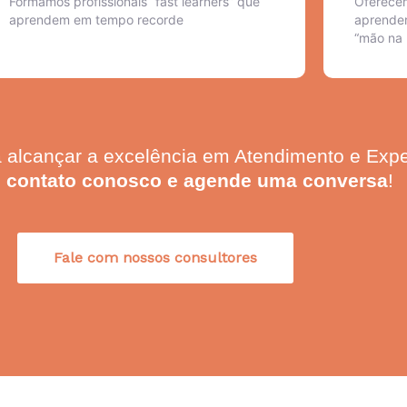
Formamos profissionais “fast learners” que
Oferece
aprendem em tempo recorde
aprender
“mão na
 alcançar a excelência em Atendimento e Expe
 contato conosco e agende uma conversa
!
Fale com nossos consultores