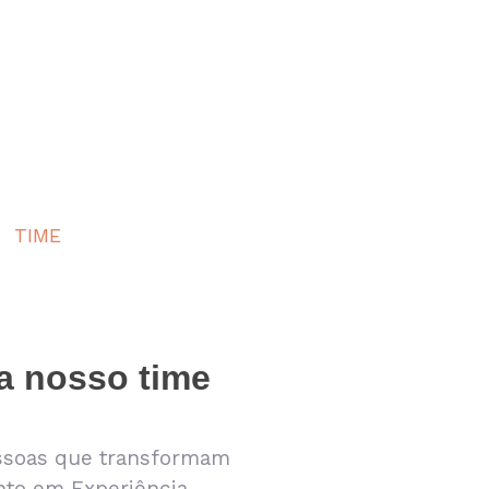
TIME
 nosso time
ssoas que transformam
to em Experiência.